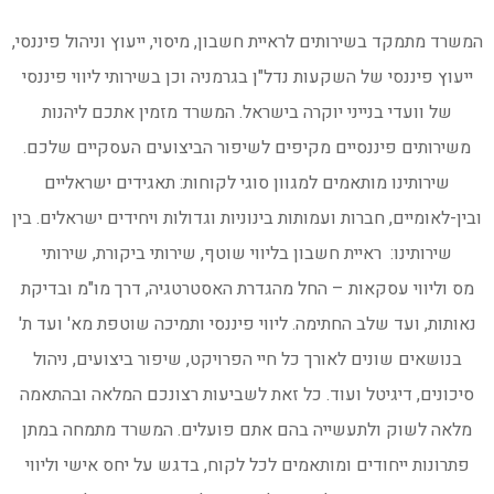
המשרד מתמקד בשירותים לראיית חשבון, מיסוי, ייעוץ וניהול פיננסי,
ייעוץ פיננסי של השקעות נדל"ן בגרמניה וכן בשירותי ליווי פיננסי
של וועדי בנייני יוקרה בישראל. המשרד מזמין אתכם ליהנות
משירותים פיננסיים מקיפים לשיפור הביצועים העסקיים שלכם.
שירותינו מותאמים למגוון סוגי לקוחות: תאגידים ישראליים
ובין-לאומיים, חברות ועמותות בינוניות וגדולות ויחידים ישראלים. בין
שירותינו: ראיית חשבון בליווי שוטף, שירותי ביקורת, שירותי
מס וליווי עסקאות – החל מהגדרת האסטרטגיה, דרך מו"מ ובדיקת
נאותות, ועד שלב החתימה. ליווי פיננסי ותמיכה שוטפת מא' ועד ת'
בנושאים שונים לאורך כל חיי הפרויקט, שיפור ביצועים, ניהול
סיכונים, דיגיטל ועוד. כל זאת לשביעות רצונכם המלאה ובהתאמה
מלאה לשוק ולתעשייה בהם אתם פועלים. המשרד מתמחה במתן
פתרונות ייחודים ומותאמים לכל לקוח, בדגש על יחס אישי וליווי